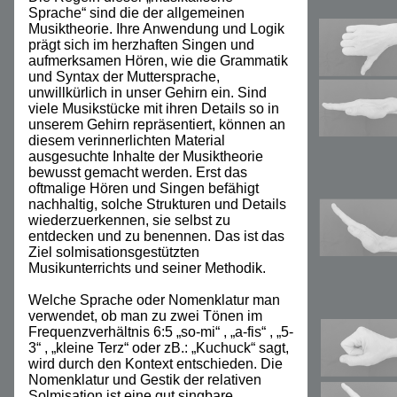
Sprache“ sind die der allgemeinen
Musiktheorie. Ihre Anwendung und Logik
prägt sich im herzhaften Singen und
aufmerksamen Hören, wie die Grammatik
und Syntax der Muttersprache,
unwillkürlich in unser Gehirn ein. Sind
viele Musikstücke mit ihren Details so in
unserem Gehirn repräsentiert, können an
diesem verinnerlichten Material
ausgesuchte Inhalte der Musiktheorie
bewusst gemacht werden. Erst das
oftmalige Hören und Singen befähigt
nachhaltig, solche Strukturen und Details
wiederzuerkennen, sie selbst zu
entdecken und zu benennen. Das ist das
Ziel solmisationsgestützten
Musikunterrichts und seiner Methodik.
Welche Sprache oder Nomenklatur man
verwendet, ob man zu zwei Tönen im
Frequenzverhältnis 6:5 „so-mi“ , „a-fis“ , „5-
3“ , „kleine Terz“ oder zB.: „Kuchuck“ sagt,
wird durch den Kontext entschieden. Die
Nomenklatur und Gestik der relativen
Solmisation ist eine gut singbare